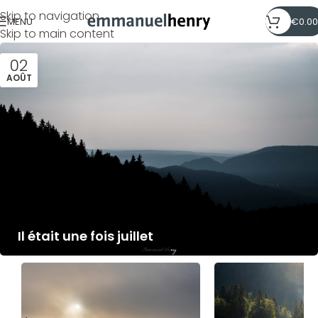
Skip to navigation
MENU
€
0.00
Skip to main content
02
AOÛT
Il était une fois juillet