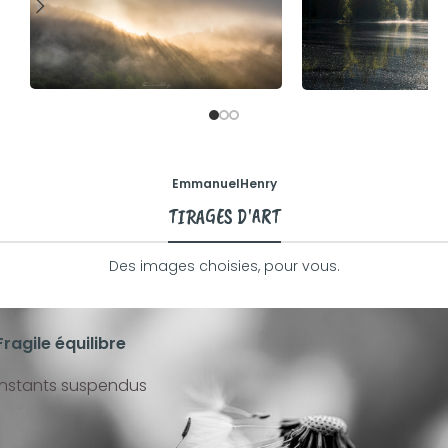
Tirages d'Art
Carnets - Inst
partagés
EmmanuelHenry
TIRAGES D'ART
Des images choisies, pour vous.
Fragile équilibre
Instants suspendus