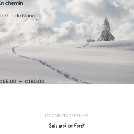
En chemin
Le Monde Blanc
€
55.00
–
€
190.00
LES CARNETS DE BRUMES
Suis moi en Forêt