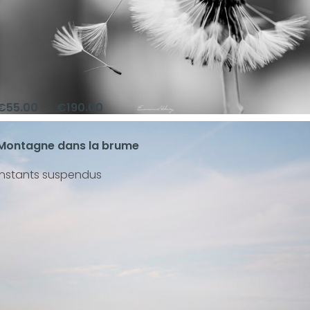
€
55.00
–
€
190.00
Montagne dans la brume
Instants suspendus