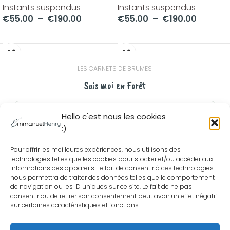
Instants suspendus
Instants suspendus
€
55.00
–
€
190.00
€
55.00
–
€
190.00
CHOIX DES OPTIONS
CHOIX DES OPTIONS
LES CARNETS DE BRUMES
Suis moi en Forêt
Hello c'est nous les cookies
:)
Pour offrir les meilleures expériences, nous utilisons des
Ton adresse me sert uniquement à t'envoyer les carnets de
technologies telles que les cookies pour stocker et/ou accéder aux
brumes. Rien d'autre. Tu peux te désinscrire quand tu veux, en un
informations des appareils. Le fait de consentir à ces technologies
clic, depuis n'importe quel message.
nous permettra de traiter des données telles que le comportement
de navigation ou les ID uniques sur ce site. Le fait de ne pas
consentir ou de retirer son consentement peut avoir un effet négatif
ET SUR LES RÉSEAUX SOCIAUX ?
sur certaines caractéristiques et fonctions.
Tu y es aussi ?