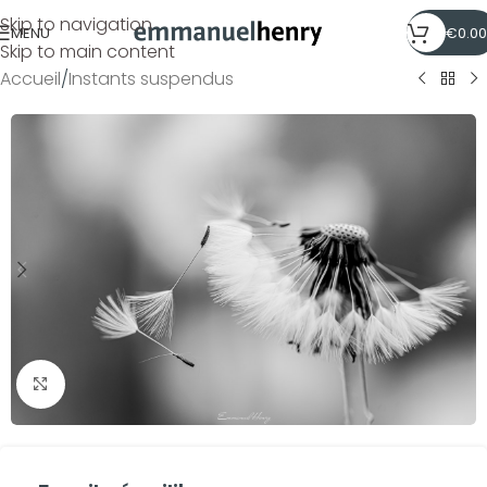
Skip to navigation
MENU
€
0.00
Skip to main content
Accueil
/
Instants suspendus
Click to enlarge