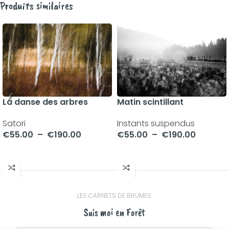
Produits similaires
La danse des arbres
Matin scintillant
blancs
Instants suspendus
Satori
€
55.00
–
€
190.00
€
55.00
–
€
190.00
CHOIX DES OPTIONS
CHOIX DES OPTIONS
LES CARNETS DE BRUMES
Suis moi en Forêt