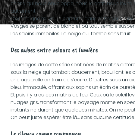
chose qui nous enveloppe, nous ralentit, nous invite
autrement.
C’est ce que j’ai voulu capturer dans cette série. Ces 
Vosges se parent de blanc et où tout semble suspend
Les sapins immobiles. La neige qui tombe sans bruit.
Des aubes entre velours et lumière
Les images de cette série sont nées de matins différe
sous la neige qui tombait doucement, brouillant le
une aquarelle en train de s’écrire. D’autres sous un c
bleu, immaculé, offrant aux sapins un écrin de pureté
Et puis il y a eu ces matins de feu. Ceux où le soleil l
nuages gris, transformant le paysage morne en spec
instants ne durent que quelques minutes. On ne peut 
On peut juste espérer être là… sans aucune certitude
Le silence comme compagnon