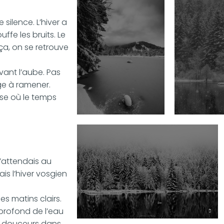
 silence. L’hiver a
ffe les bruits. Le
ça, on se retrouve
vant l’aube. Pas
ge à ramener.
se où le temps
’attendais au
s l’hiver vosgien
des matins clairs.
r profond de l’eau
es douceurs dans