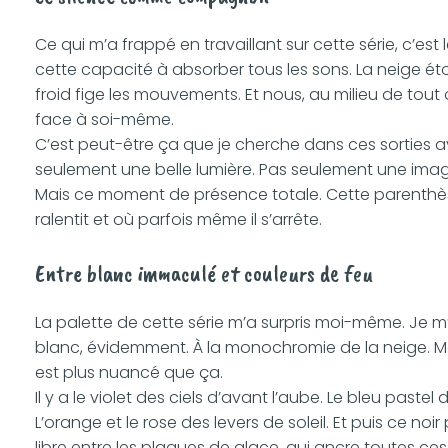
Ce qui m’a frappé en travaillant sur cette série, c’est le
cette capacité à absorber tous les sons. La neige étou
froid fige les mouvements. Et nous, au milieu de tout 
face à soi-même.
C’est peut-être ça que je cherche dans ces sorties a
seulement une belle lumière. Pas seulement une ima
Mais ce moment de présence totale. Cette parenthè
ralentit et où parfois même il s’arrête.
Entre blanc immaculé et couleurs de feu
La palette de cette série m’a surpris moi-même. Je m
blanc, évidemment. À la monochromie de la neige. Mai
est plus nuancé que ça.
Il y a le violet des ciels d’avant l’aube. Le bleu pastel 
L’orange et le rose des levers de soleil. Et puis ce noi
libre entre les plaques de glace, qui ancre toutes c