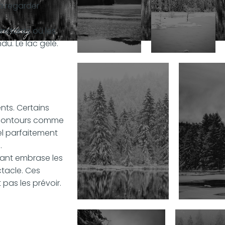
 à regarder
instants où les
u. Le lac gelé.
nts. Certains
s contours comme
iel parfaitement
.
evant embrase les
tacle. Ces
pas les prévoir.
.