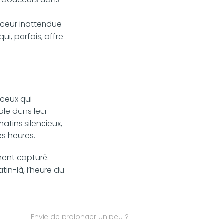
uceur inattendue
ui, parfois, offre
 ceux qui
ale dans leur
matins silencieux,
es heures.
ent capturé.
tin-là, l’heure du
Envie de prolonger un peu ?