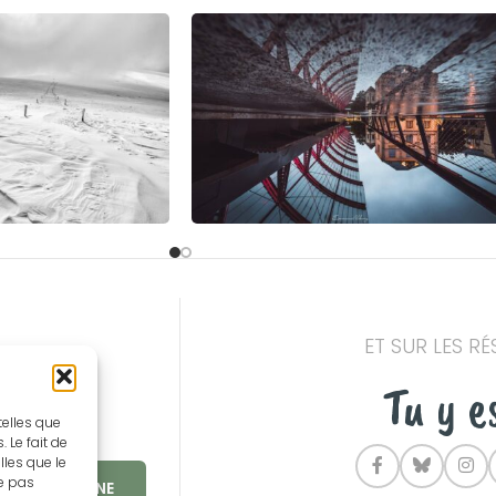
ET SUR LES R
t
Tu y e
telles que
 Le fait de
lles que le
ne pas