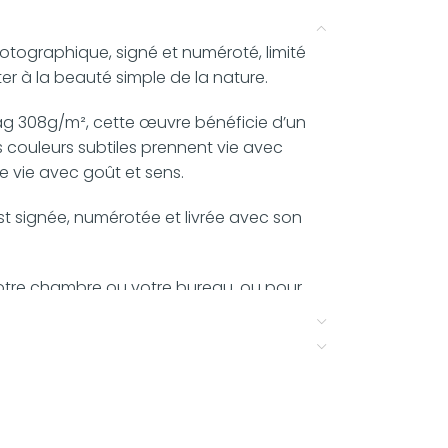
otographique, signé et numéroté, limité
er à la beauté simple de la nature.
ag 308g/m², cette œuvre bénéficie d’un
es couleurs subtiles prennent vie avec
de vie avec goût et sens.
est signée, numérotée et livrée avec son
votre chambre ou votre bureau, ou pour
on naturelle, bohème ou contemporaine.
ux, selon vos envies et votre intérieur.