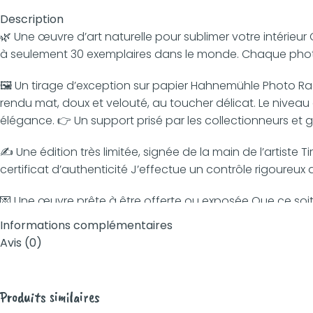
Description
🌿 Une œuvre d’art naturelle pour sublimer votre intérieu
à seulement 30 exemplaires dans le monde. Chaque photo es
🖼️ Un tirage d’exception sur papier Hahnemühle Photo R
rendu mat, doux et velouté, au toucher délicat. Le niveau d
élégance. 👉 Un support prisé par les collectionneurs et g
✍️ Une édition très limitée, signée de la main de l’artis
certificat d’authenticité J’effectue un contrôle rigoureu
💌 Une œuvre prête à être offerte ou exposée Que ce so
offrir un cadeau symbolique et raffiné à un être cher, c
Informations complémentaires
Avis (0)
💬 Besoin d’aide pour choisir le bon format ou l’accrochage
Produits similaires