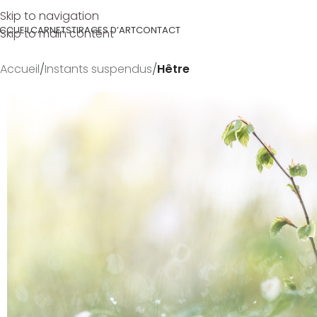
Skip to navigation
CCUEIL
CARNETS
TIRAGES D’ART
CONTACT
Skip to main content
Accueil
/
Instants suspendus
/
Hêtre