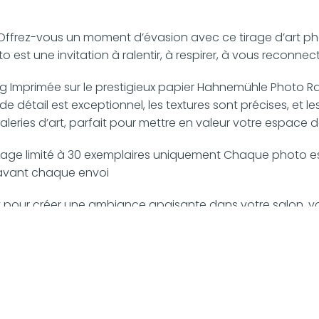
r Offrez-vous un moment d’évasion avec ce tirage d’art ph
t une invitation à ralentir, à respirer, à vous reconnect
ag Imprimée sur le prestigieux papier Hahnemühle Photo R
e détail est exceptionnel, les textures sont précises, et l
aleries d’art, parfait pour mettre en valeur votre espace 
te Tirage limité à 30 exemplaires uniquement Chaque photo 
x avant chaque envoi
it pour créer une ambiance apaisante dans votre salon, 
e tirage d’art s’intègrera parfaitement dans une décorati
 idéal ? Je suis à votre écoute pour vous conseiller au mie