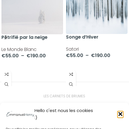
Songe d’Hiver
Pétrifié par la neige
Satori
Le Monde Blanc
€
55.00
–
€
190.00
€
55.00
–
€
190.00
CHOIX DES OPTIONS
CHOIX DES OPTIONS
LES CARNETS DE BRUMES
Suis moi en Forêt
Hello c'est nous les cookies
:)