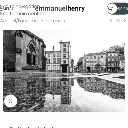
Skip to navigation
MENU
€
0.00
Skip to main content
Accueil
/
Égarements Humains
Click to enlarge