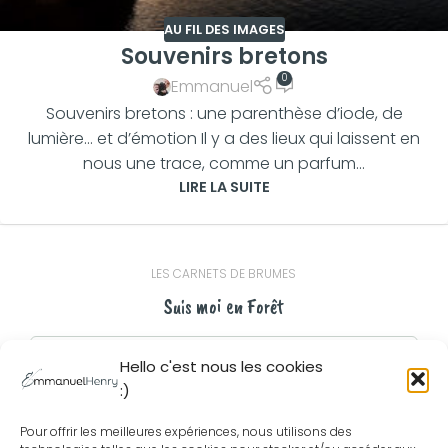
AU FIL DES IMAGES
Souvenirs bretons
0
Emmanuel
Souvenirs bretons : une parenthèse d’iode, de
lumière… et d’émotion Il y a des lieux qui laissent en
nous une trace, comme un parfum...
LIRE LA SUITE
LES CARNETS DE BRUMES
Suis moi en Forêt
Hello c'est nous les cookies
:)
Pour offrir les meilleures expériences, nous utilisons des
Ton adresse me sert uniquement à t'envoyer les carnets de