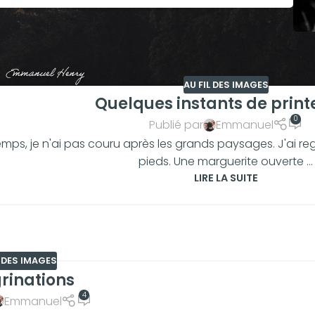
AU FIL DES IMAGES
Quelques instants de prin
0
Publié par
Emmanuel
emps, je n'ai pas couru après les grands paysages. J'ai r
pieds. Une marguerite ouverte ...
LIRE LA SUITE
L DES IMAGES
rinations
4
Emmanuel