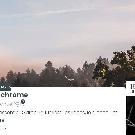
1
IMAGES
JU
ochrome
0
anuel
essentiel. Garder la lumière, les lignes, le silence... et
e....
UITE