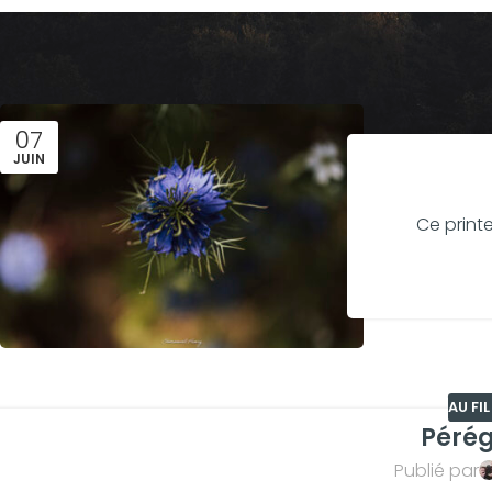
07
JUIN
Ce print
AU FI
Pérég
Publié par