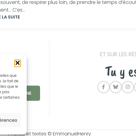
s souvent, de respirer plus loin, de prendre le temps d’écou
ent… C’es...
E LA SUITE
ET SUR LES R
t
Tu y e
telles que
 Le fait de
lles que le
ne pas
ur certaines
utre. Tu peux
férences
Photos et textes © EmmanuelHenry