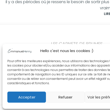
Il y a des périodes où je ressens le besoin de sortir plu
vraim
LIR
LES CARNETS DE BRUMES
Hello c'est nous les cookies :)
Suis moi en Forê
Pour offrir les meilleures expériences, nous utilisons des technologies 
les cookies pour stocker et/ou accéder aux informations des appareils.
consentir à ces technologies nous permettra de traiter des données te
comportement de navigation ou les ID uniques sur ce site. Le fait de 
consentir ou de retirer son consentement peut avoir un effet négatif s
Ton adresse me sert uniquement à t'envoyer les carnets de brumes. Rien d'a
caractéristiques et fonctions.
te désinscrire quand tu veux, en un clic, depuis n'importe quel message.
Accepter
Refuser
Voir les pré