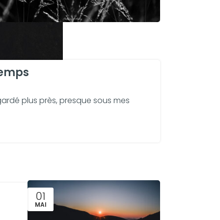
temps
egardé plus près, presque sous mes
01
MAI